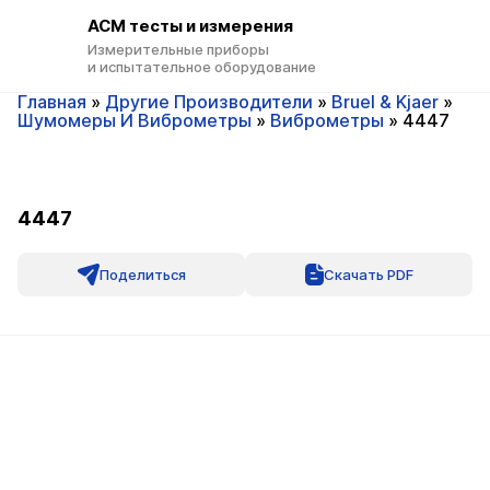
ACM тесты и измерения
Измерительные приборы
и испытательное оборудование
Главная
»
Другие Производители
»
Bruel & Kjaer
»
Шумомеры И Виброметры
»
Виброметры
»
4447
4447
Поделиться
Скачать PDF