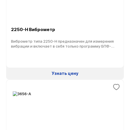
2250-H Виброметр
Виброметр типа 2250-H предназначен для измерения
вибрации и включает в себя только программу БПФ-
анализа, при этом в нем отсутствует программа
измерения уровня звука и микрофон. Анализатор
вибрации 2250-H может быть использован для
выполнения различных измерений вибрации с широким
набором акселерометров, применяемых в зависимости
Узнать цену
от уровня вибрации, места измерения и обстановки, в
которой это измерение выполняется. […]