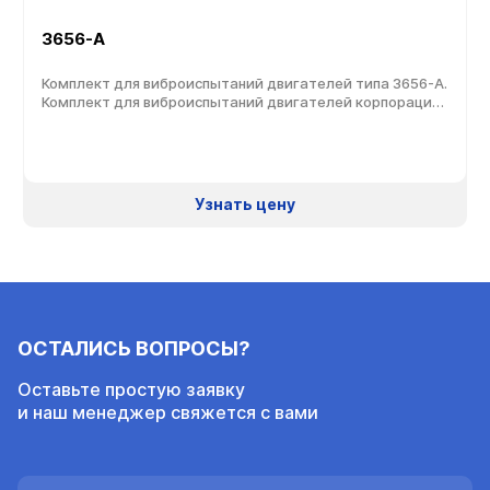
3656-A
Комплект для виброиспытаний двигателей типа 3656-A.
Комплект для виброиспытаний двигателей корпорации
Turbomeca типа 3656-А разработан для контроля во
время эксплуатации всех семейств двигателей
вертолетов. При виброиспытаниях измерения
выполняются согласно соответствующему руководству
по техническому обслуживанию.
Узнать цену
ОСТАЛИСЬ ВОПРОСЫ?
Оставьте простую заявку
и наш менеджер свяжется с вами