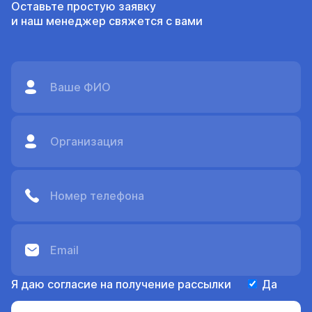
Оставьте простую заявку
требованиям
NorCloud, программное
и наш менеджер свяжется с вами
GB/T3785.1-2010 Класс
обеспечение для ПК
1, IEC61672-1: Стандарт
Nor850, NorRemote и
класса 1 2013 года.
NorVirtual. NorConnect
Применение —
является инструментом
Измерение шума —
для скачивания и […]
Оценка шума
окружающей среды —
[…]
Я даю согласие на получение рассылки
Да