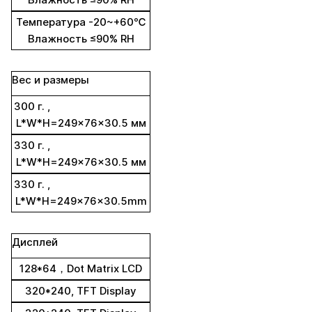
Температура -20~+60℃
Влажность ≤90% RH
Вес и размеры
300 г. ,
L*W*H=249x76x30.5 мм
330 г. ,
L*W*H=249x76x30.5 мм
330 г. ,
L*W*H=249x76x30.5mm
Дисплей
128*64，Dot Matrix LCD
320*240, TFT Display