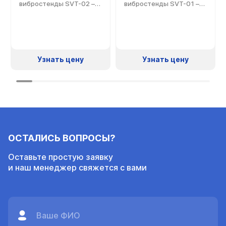
вибростенды SVT-02 –
вибростенды SVT-01 –
это
это
высококачественный
высококачественный
компактный вибратор с
компактный вибратор с
постоянным магнитным
постоянным магнитным
полем. Он предназначен
полем. Он предназначен
для вибрационного
для вибрационного
Узнать цену
Узнать цену
тестирования,
тестирования,
измерения полного
измерения полного
механического
механического
сопротивления,
сопротивления,
образовательных
образовательных
демонстраций,
демонстраций,
испытания реакции
испытания реакции
структуры и калибровки
структуры и калибровки
вибрационных датчиков.
вибрационных датчиков.
ОСТАЛИСЬ ВОПРОСЫ?
Оставьте простую заявку
и наш менеджер свяжется с вами