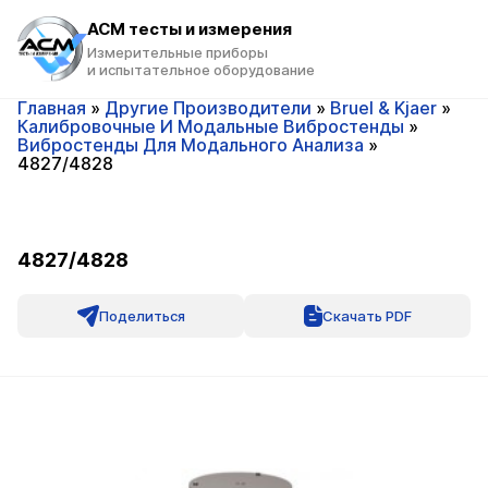
ACM тесты и измерения
Измерительные приборы
и испытательное оборудование
Главная
»
Другие Производители
»
Bruel & Kjaer
»
Калибровочные И Модальные Вибростенды
»
Вибростенды Для Модального Анализа
»
4827/4828
4827/4828
Поделиться
Скачать PDF