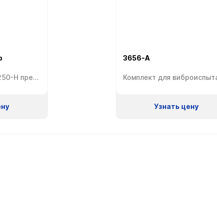
р
3656-A
Виброметр типа 2250-H предназначен для измерения вибрации и включает в себя только программу БПФ-анализа, при этом в нем отсутствует программа измерения уровня звука и микрофон. Анализатор вибрации 2250-H может быть использован для выполнения различных измерений вибрации с широким набором акселерометров, применяемых в зависимости от уровня вибрации, места измерения и обстановки, в которой это измерение выполняется. […]
ену
Узнать цену