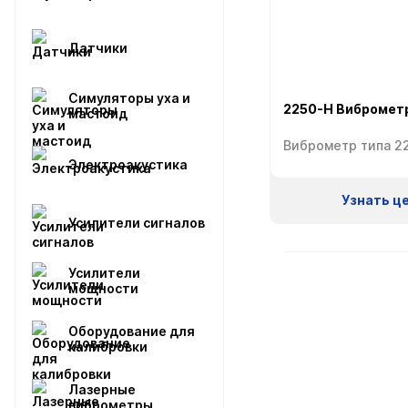
Датчики
Симуляторы уха и
2250-H Вибромет
мастоид
Электроакустика
Узнать ц
Усилители сигналов
Усилители
мощности
Оборудование для
калибровки
Лазерные
виброметры