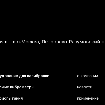
asm-tm.ru
Москва, Петровско-Разумовский пр
удование для калибровки
о компании
рные виброметры
новости
оиспытания
применение