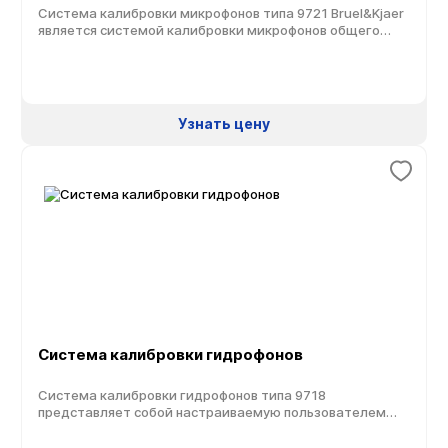
Система калибровки микрофонов типа 9721 Bruel&Kjaer
является системой калибровки микрофонов общего
назначения, используемой для калибровки микрофонов
с предусилителями или без них согласно требованиям
стандарта IEC61094-4, -1 и других стандартов.
Система калибровки (поверки) микрофонов 9721
построена на базе анализатора спектра PULSE, как и
Узнать цену
другие калибровочные системы производства
компании Брюль и Къер. Это дает возможность, имея
только один […]
Система калибровки гидрофонов
Система калибровки гидрофонов типа 9718
представляет собой настраиваемую пользователем
систему для калибровки подводных датчиков на
вторичном и первичном уровнях. Система типа 9718