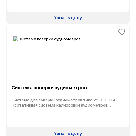
реализована на базе многофункционального
анализатора PULSE компании Bruel & Kjaer и
специализированной программы калибровки.
Узнать цену
Программа калибровки использует ряд предварительно
заданных форм управления и шаблон управления,
определяемый пользователем. Этот шаблон
представляется в виде таблицы […]
Система поверки аудиометров
Система для поверки аудиометров типа 2250-I-714.
Портативная система калибровки аудиометров
предназначена для автоматизированной калибровки
аудиометров в соответствии со стандартами IEC и
ANSI. Система построена на базе шумомера 2250, и
подходит для решения различных задач — от
стандартных базовых испытаний аудиометров до
Узнать цену