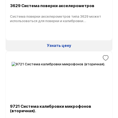
3629 Система поверки акселерометров
Система поверки акселерометров типа 3629 может
использоваться для поверки и калибровки
практически любых типов датчиков: зарядовых,
DeltaTron, ICP (датчиков с питанием постоянным током),
пьезорезистивных, датчиков переменной емкости,
датчиков с сигналом напряжения, серводатчиков и
электродинамических датчиков (например, датчиков
Узнать цену
скорости). Назначение: Быстрая и точная калибровка
амплитуды и фазы датчиков вибрации; Калибровка
методом сравнения в соответствии со стандартом ISO
16063-21 […]
9721 Система калибровки микрофонов
(вторичная).