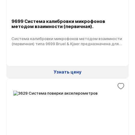
9699 Система калибровки микрофонов
методом взаимности (первичная).
Система калибровки микрофонов методом взаимности
(первичная) типа 9699 Bruel & Kjaer предназначена для
государственных метрологических институтов и других
лабораторий высшего уровня. Она является готовой к
применению системой для регулярных измерений,
которую можно настраивать в соответствии с
требованиями пользователя. Эта система может
Узнать цену
работать в «нормальной» лабораторной среде
без каких-либо особых требований в отношении
фонового шума и вибрации. Это возможно, поскольку
данная система выполняет селективные измерения на
[…]