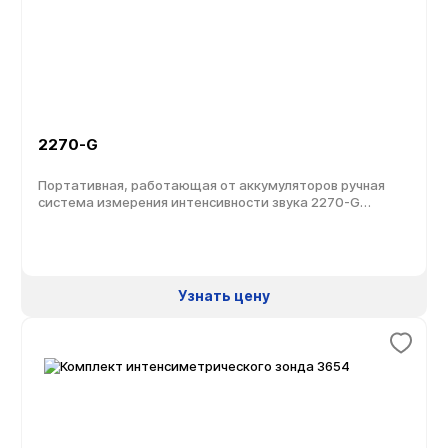
2270-G
Портативная, работающая от аккумуляторов ручная
система измерения интенсивности звука 2270-G
позволяет выполнить простую процедуру измерения
интенсивности звука от начала до конца одним
человеком. Удачное сочетание ручного анализатора
2270, программного обеспечения (ПО) BZ-7233 и набора
датчиков 3654 позволяет измерить интенсивность
Узнать цену
звука источника шума и вычислить его акустическую
мощность. Автоматическое управление процессом
измерения и наличие звуковой обратной […]