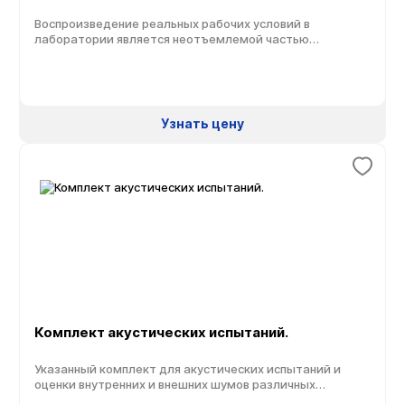
Воспроизведение реальных рабочих условий в
лаборатории является неотъемлемой частью
процедуры определения реальной целостности
конструкций, позволяющей обеспечить надежность.
Наши всесторонние решения для испытаний
на вибрацию предлагают массу различных систем
климатических испытаний как для спутников
Узнать цену
стоимостью миллиарды долларов, так и для пусковых
установок, самолетов, приборов или конструкций.
Системы могут решать следующие задачи: Испытания
на надежность и акустическую усталость Классические
испытания на соударения и пироудар […]
Комплект акустических испытаний.
Указанный комплект для акустических испытаний и
оценки внутренних и внешних шумов различных
объектов базируется на системе сбора и обработки