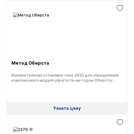
громкоговорителя типа искусственный рот или путем
прямой […]
Метод Оберста
Измерительная установка типа 3930 для определения
комплексного модуля упругости методом Оберста.
Метод Оберста используется в виброакустике для
исследований и измерений механических свойств
твердых вибродемпфирующих материалов. Метод
заключается в том, что вызывается вибрация
встроенных металлических балок (консольного типа),
Узнать цену
покрытых демпфирующим материалом. Использование
демпфирующих материалов имеет тенденцию к
расширению, чтобы соответствовать нормам и
регламентам, которые ужесточились в […]