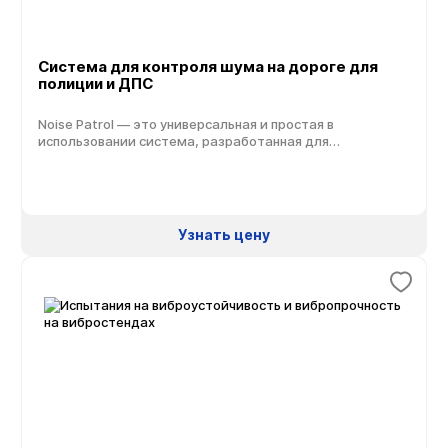
Система для контроля шума на дороге для
полиции и ДПС
Noise Patrol — это универсальная и простая в
использовании система, разработанная для
автоматического измерения внешнего шума выхлопных
газов дорожных транспортных средств в стационарных
условиях с одновременным полностью
интегрированным определением частоты вращения. (В
соответствии с 70/157 / EEC и ISO 5130.) Система
Узнать цену
документирует результаты и позволяет распечатывать
отчеты на месте. Техническое описание системы ля
контроля шума на […]