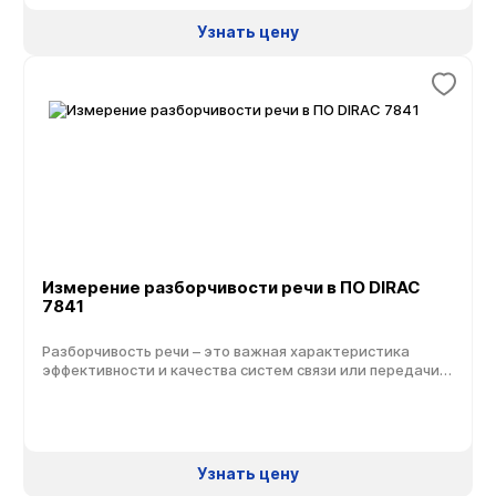
соответствующего стандартуISO 3382, можно
использовать создаваемые в программе или внешние
Узнать цену
возбуждающие сигналы, излучаемые источником звука
в виде громкоговорителя. ПО DIRAC – это инструмент,
необходимый для полевых измерений, для работы в […]
Измерение разборчивости речи в ПО DIRAC
7841
Разборчивость речи – это важная характеристика
эффективности и качества систем связи или передачи в
зашумленной обстановке. В повседневной жизни
требуется понять, что было сказано, например, через
громкоговоритель, а также правильно среагировать на
различные сигналы. Современное оборудование
компании Brüel & Kjær позволяет выполнять измерение
Узнать цену
разборчивости речи при помощи направленного