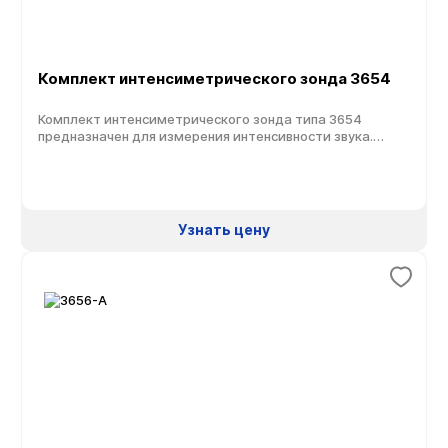
Комплект интенсиметрического зонда 3654
Комплект интенсиметрического зонда типа 3654
предназначен для измерения интенсивности звука.
Специальная конструкция позволяет применять его с
портативной системой для измерения интенсивности
звука модели 2270. В поставку набора датчика входит
микрофонная пара для измерения интенсивности звука
диаметром ½ дюйма модели 4197, позволяющая
Узнать цену
измерять центральную частоту 1/3-октавного
диапазона в интервале от 20 Гц до 6,3 кГц. За […]