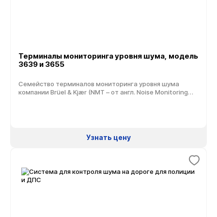
Терминалы мониторинга уровня шума, модель
3639 и 3655
Семейство терминалов мониторинга уровня шума
компании Brüel & Kjær (NMT – от англ. Noise Monitoring
Terminal) идеально подходит для непрерывного
мониторинга уровня шума, определения его
соответствия нормативным требованиям, управления
деятельностью, ограничения шумового воздействия
или выполнения измерений, необходимых для
Узнать цену
улучшении шумовой картины. Каждый терминал
предоставляет достоверную информацию о шумовой
обстановке, позволяя оперативно принимать решения и
избегать, […]