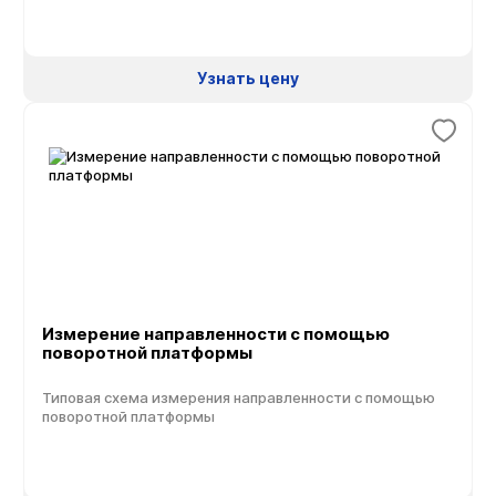
данных PULSE LAN-XI, призванной бороться с шумовыми
проблемами, а также оптимизировать
шумовые характеристики, улучшая качество звука и
обеспечивая соответствие экологическому
Узнать цену
законодательству. Система может решать следующие
задачи: Построение карты шума и локализация
источников Полетные испытания и работа в
аэродинамической трубе Сертификация двигателей
[…]
Измерение направленности с помощью
поворотной платформы
Типовая схема измерения направленности с помощью
поворотной платформы