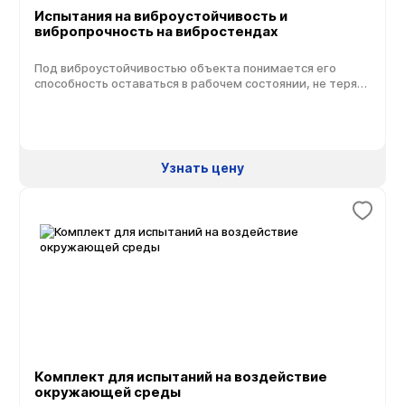
Испытания на виброустойчивость и
вибропрочность на вибростендах
Под виброустойчивостью объекта понимается его
способность оставаться в рабочем состоянии, не теряя
основных характеристик функционирования его систем
и аппаратуры, в условиях вибрационного воздействия
определенной частоты, интенсивности и амплитуды
механических колебаний на вибростендах.
Виброустойчивость испытуемого объекта определяет
Узнать цену
степень его резистентности к воздействию
динамических нагрузок. Графически она
представляется доменом в плоскости координат
«амплитуда ускорений и частота вибрации», […]
Комплект для испытаний на воздействие
окружающей среды