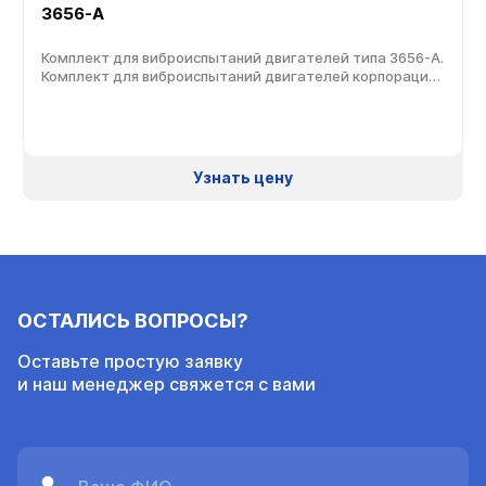
3656-A
Комплект для виброиспытаний двигателей типа 3656-A.
Комплект для виброиспытаний двигателей корпорации
Turbomeca типа 3656-А разработан для контроля во
время эксплуатации всех семейств двигателей
вертолетов. При виброиспытаниях измерения
выполняются согласно соответствующему руководству
по техническому обслуживанию.
Узнать цену
ОСТАЛИСЬ ВОПРОСЫ?
Оставьте простую заявку
и наш менеджер свяжется с вами