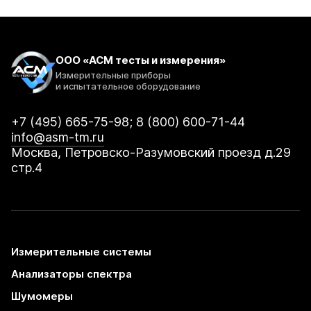
собственных
разрушительных
последствий. Анализ
вибрации машин
Вращающееся или
ООО «АСМ тесты и измерения»
возвратно-поступательное
оборудование, такое как
Измерительные приборы
и испытательное оборудование
компрессоры, силовые
передачи, двигатели,
насосы […]
+7 (495) 665-75-98; 8 (800) 600-71-44
info@asm-tm.ru
Москва, Петровско-Разумовский проезд д.29
стр.4
Измерительные системы
Анализаторы спектра
Шумомеры